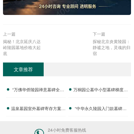
上一篇
下一篇
揭秘！北京延庆八达
探秘北京炎黄陵园：
岭陵园墓地价格大起
静谧之地，灵魂的归
底‌
宿‌
文章推荐
“万佛华侨陵园禅意墓碑全套
万桐园公墓中小型墓碑梯度报
定价 佛事礼仪服务购墓即赠
价 限时直降活动名额有限详
温泉墓园室外墓碑寄存方案：
“中华永久陵园入门款墓碑亲
详解与优惠分析”
解
应急存放配套活动减免政策详
民报价 一次性付清享折上
解
折：超值优惠与便捷选择的完
24小时免费客服热线