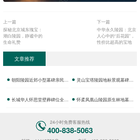
上一篇
下一篇
探秘北京城东瑰宝：
中华永久陵园：北京
潮白陵园，静谧中的
人心中的“后花园”，
生命礼赞‌
性价比超高的宝地‌
文章推荐
朝阳陵园近郊小型墓碑亲民价
灵山宝塔陵园地标景观墓碑底
位 限时活动免费升级碑材福
价 免费班车配套购墓即享详
长城华人怀思堂壁葬碑位全年
怀柔凤凰山陵园原生林地墓碑
利详解
解
价格表及团购专属折扣福利详
底价公布，安静好位限时特惠
解
进行中
24小时免费客服热线
400-838-5063