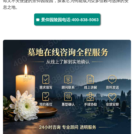
却又不失便捷的
景仰园陵园
，探索它为何能成为众多信赖与选择的安
息之地。
☎ 景仰园陵园电话:400-838-5063