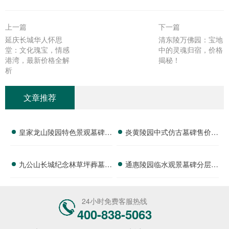
上一篇
下一篇
延庆长城华人怀思
清东陵万佛园：宝地
堂：文化瑰宝，情感
中的灵魂归宿，价格
港湾，最新价格全解
揭秘！
析
文章推荐
皇家龙山陵园特色景观墓碑完
炎黄陵园中式仿古墓碑售价解
整标价 分期购墓减免手续费
析及节日购墓养护服务专属优
九公山长城纪念林草坪葬墓碑
通惠陵园临水观景墓碑分层报
详解
惠活动详解
价格解析及赠予绿植养护服务
价 活动期免费定制碑文图案
详解
福利详解
24小时免费客服热线
400-838-5063